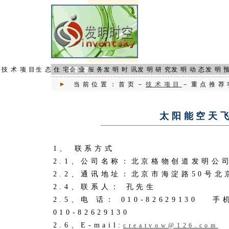
页
技术项目
生态住宅
企业服务
发明时讯
发明研究
发明动态
发明
当前位置：首页－
技术项目
－重点推荐
太阳能空天
1、 联系方式
2.1、公司名称：北京格物创道发明公
2.2、通讯地址：北京市海淀路50号
2.4、联系人： 孔先生
2.5、电 话： 010-82629130 手机
010-82629130
2.6、E-mail:
creatvow@126.com