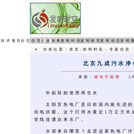
页
技术项目
生态住宅
企业服务
发明时讯
发明研究
发明动态
发明
当前位置：
首页
-
发明时讯
－
专题信息
北京九成污水净
来源：
建筑节能网
20
补贴鼓励使用再生水
太阳宫热电厂是目前国内最先进的
供电供暖。这个日用水量近1万立方米
管线连通自来水厂。
水源来自哪里？走进这家热电厂仔