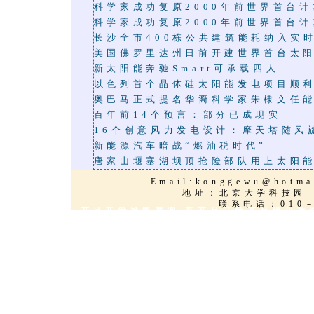
科学家成功复原2000年前世界首台计
科学家成功复原2000年前世界首台计
长沙全市400栋公共建筑能耗纳入实
美国佛罗里达州日前开建世界首台太
新太阳能奔驰Smart可承载四人
以色列首个晶体硅太阳能发电项目顺
奥巴马正式提名华裔科学家朱棣文任
百年前14个预言：部分已成现实
16个创意风力发电设计：摩天塔随风
新能源汽车暗战“燃油税时代”
唐家山堰塞湖坝顶抢险部队用上太阳
Email:
konggewu@hotma
地址：北京大学科
联系电话：010－
能源环保技术 产品开发战略咨询 新产品开发产品优化改
创新服务,技术改造,新能源,太阳能,海水淡化,三维动画
技术产品优化,欧美知名品牌授权,项目策划,国际技术转