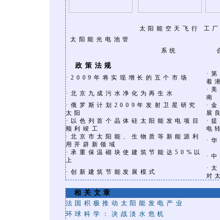
太阳能空天飞行
工
太阳能光电池管
系统
政策法规
·
第
·
2009年将实现增长的五个市场
着
·
美
·
北京九成污水净化为再生水
南
·
·
俄罗斯计划2009年发射卫星研究
金
太阳
展
·
·
以色列首个晶体硅太阳能发电项目
提
顺利竣工
电
·
北京市太阳能、生物质等新能源利
·
华
用开辟新领域
·
承重保温砌块使建筑节能达50%以
·
中
上
·
太
·
创新建筑节能发展模式
对
相关文章
法国积极推动太阳能发电产业
环球科学：决战淡水危机