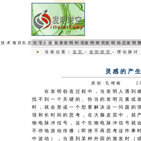
页
技术项目
生态住宅
企业服务
发明时讯
发明研究
发明动态
发明
当前位置：
首页
－
发明研究
－理论探讨
灵感的产
原创·孔维铭 200
在发明创造过程中，当发明人遇到难
找不到一个关键的、恰当的发明元素或
时，就会形成一个想要解决这一问题的
强和长时间的思考，在大脑皮层中，就
物电脉冲信号，这个生物电脉冲信号就
不停地游动传播（即便不再思考这件事
中波动），当遇到某种外因的激发时（