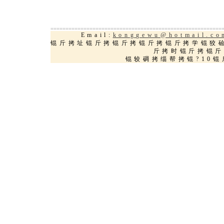
Email:
konggewu@hotmail.co
锟斤拷址锟斤拷锟斤拷锟斤拷锟斤拷学锟狡
斤拷时锟斤拷锟斤
锟较碉拷缁帮拷锟?10锟斤