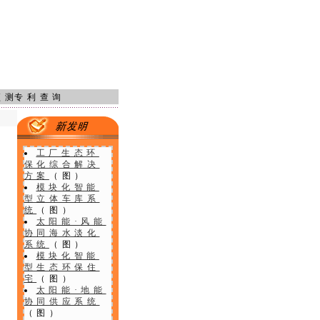
预测
专利查询
工厂生态环
保化综合解决
方案
（图）
模块化智能
型立体车库系
统
（图）
太阳能·风能
协同海水淡化
系统
（图）
模块化智能
型生态环保住
宅
（图）
太阳能·地能
协同供应系统
（图）