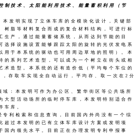
控制技术、太阳能利用技术、能量蓄积利用（节
点：本发明实现了立体车库的全模块化设计，关键部
、树脂等材料复合而成的复合材料结构，可进行标
工生产，通过能量蓄储系统，从而达到节能的目
可选择设施设置能够跟踪太阳的旋转的光伏发电系
以用于本系统的驱动也可用周边草地的照明）。本
特的系列艺术造型，可以成为一个树立在街头或相
艺术造型。本系统的还有造价低（平均每个车位的
），存取车实现全自动运行，平均存、取一次在2分
用领域：本发明可作为办公区、繁华街区等公共场所
为大型活动场所的临时停车库，本发明特别适合作
停车库。
：经专利检索和信息查询，目前国内外尚没有一个综
比超过本发明的已有立体车库设计方案或发明项
于国内领先水平。目前正在办理发明专利申报事