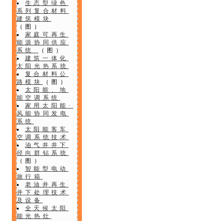
生态型绿色
系列复合材料
建筑模块
（图）
家庭可再生
能源协同供应
系统
（图）
建筑一体化
太阳光热系统
复合材料公
路模块
（图）
太阳能、地
能空调系统
家用太阳能·
风能协同发电
系统
太阳能客车
空调系统技术
油气井井下
径向群钻系统
（图）
智能型电动
旅行箱
老油井再生
井下处理技术
及设备
全天候太阳
能光热灶