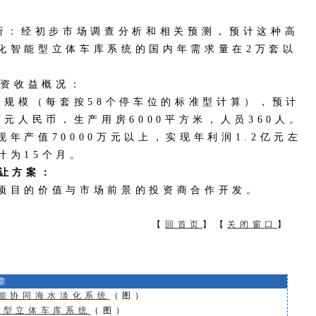
分析：经初步市场调查分析和相关预测，预计这种高
化智能型立体车库系统的国内年需求量在2万套以
投资收益概况：
0套规模（每套按58个停车位的标准型计算），预计
万元人民币，生产用房6000平方米，人员360人。
年产值70000万元以上，实现年利润1.2亿元左
计为15个月。
转让方案：
目的价值与市场前景的投资商合作开发。
【
回首页
】【
关闭窗口
章
风能协同海水淡化系统
（图）
型立体车库系统
（图）