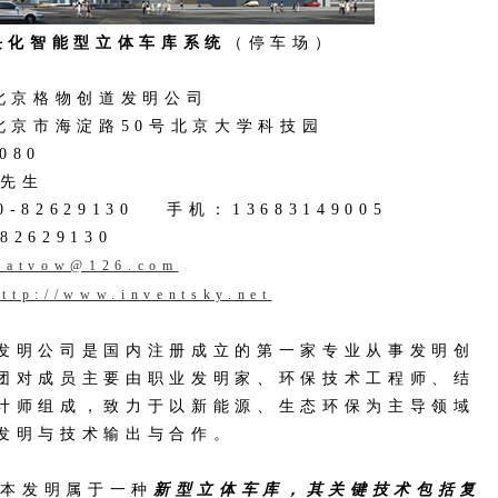
模块化智能型立体车库系统
（停车场）
：北京格物创道发明公司
：北京市海淀路50号北京大学科技园
080
孔先生
0-82629130 手机：13683149005
82629130
eatvow@126.com
http://www.inventsky.net
明公司是国内注册成立的第一家专业从事发明创
团对成员主要由职业发明家、环保技术工程师、结
计师组成，致力于以新能源、生态环保为主导领域
发明与技术输出与合作。
 本发明属于一种
新型立体车库，其关键技术包括复