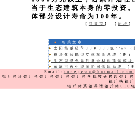
当于生态建筑本身的零投资
体部分设计寿命为
100
年。
【
回首页
】 【
论坛
】
相关文章
太阳能贩缒苄Ｋ低?/a>
模块化智能型立体车库系统
（图）
生态型绿色系列复合材料建筑模块
家庭可再生能源协同供应系统
（
Email:
konggewu@hotmail.com
锟斤拷址锟斤拷锟斤拷锟斤拷锟斤拷学锟狡硷拷园锟斤
锟斤拷锟
锟斤拷系锟界话锟斤拷010锟斤