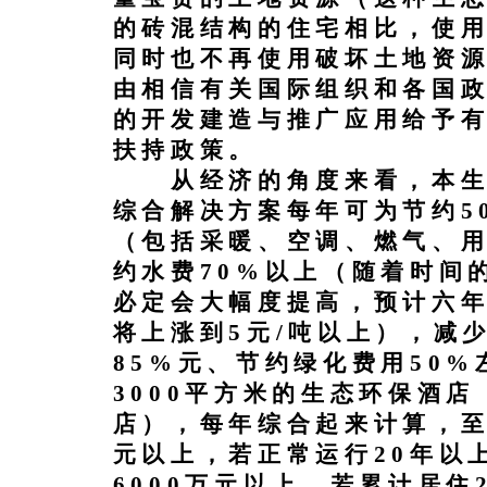
的砖混结构的住宅相比，使用
同时也不再使用破坏土地资
由相信有关国际组织和各国
的开发建造与推广应用给予
扶持政策。
从经济的角度来看，本生
综合解决方案每年可为节约5
（包括采暖、空调、燃气、
约水费
70
%以上（
随着时间
必定会大幅度提高，预计六
将上涨到5元/吨以上
），减
85%
元、节约绿化费用
50%
3000平方米的生态环保酒
店），每年综合起来计算，
元以上，若正常运行
20
年以
6000
万元以上，若累计居住