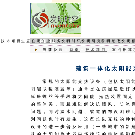
页
技术项目
生态住宅
企业服务
发明时讯
发明研究
发明动态
发明
当前位置：
首页
－
技术项目
－重点推荐
建筑一体化太阳能
常规的太阳能光热设备（包括太阳能
阳能取暖装置等）通常是在房屋建造好
膨胀螺丝等手段将太阳能 光热装置固
的整体美，而且难以解决抗飓风、防冰
问题，同时漏水问题、管道的布设困难
列问题也时有发生，这些难以克服的种
设备的进一步普及应用（一些城市的新
规的太阳能热水器破坏建筑的整体美和