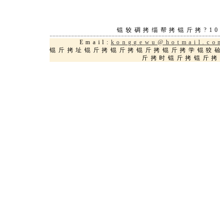
锟较碉拷缁帮拷锟斤拷?10锟
Email:
konggewu@hotmail.co
锟斤拷址锟斤拷锟斤拷锟斤拷锟斤拷学锟狡
斤拷时锟斤拷锟斤拷