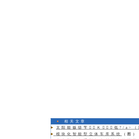
相关文章
太阳能贩缒苄Ｋ低?/a>
模块化智能型立体车库系统
（图）