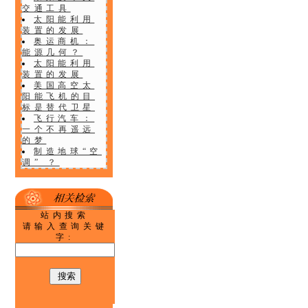
交通工具
太阳能利用
装置的发展
奥运商机：
能源几何？
太阳能利用
装置的发展
美国高空太
阳能飞机的目
标是替代卫星
飞行汽车：
一个不再遥远
的梦
制造地球“空
调” ？
站内搜索
请输入查询关键
字: