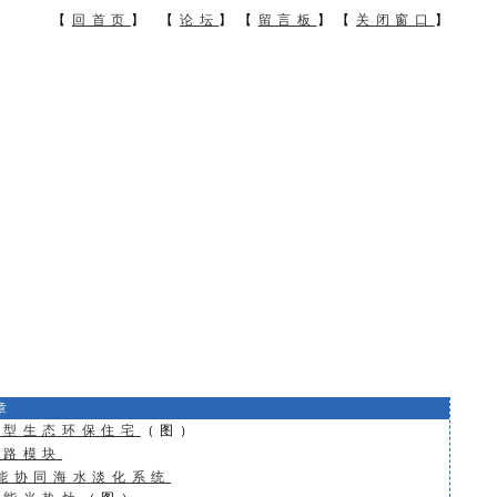
【
回首页
】 【
论坛
】【
留言板
】【
关闭窗口
章
能型生态环保住宅
（图）
路模块
风能协同海水淡化系统