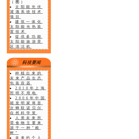
（图）
】
太阳能光伏
灌溉系统技术
项目
建筑一体化
太阳能光热装
置技术
提供多功能
太阳能旅游景
区清洁机
种植出来的
未来产品生态
包装容器
2010年上海
照明不用电
2006年中国
籍发明家将首
次蝉联诺贝尔
自然科学奖
人类未来所
需食物主要来
源于一种"粮
树"
未来的个人