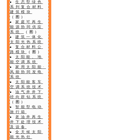
生态型绿色
系列复合材料
建筑模块
（图）
家庭可再生
能源协同供应
系统
（图）
建筑一体化
太阳光热系统
复合材料公
路模块
（图）
太阳能、地
能空调系统
家用太阳能·
风能协同发电
系统
太阳能客车
空调系统技术
油气井井下
径向群钻系统
（图）
智能型电动
旅行箱
老油井再生
井下处理技术
及设备
全天候太阳
能光热灶