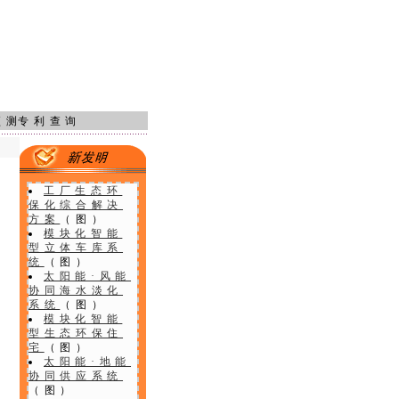
预测
专利查询
工厂生态环
保化综合解决
方案
（图）
模块化智能
型立体车库系
统
（图）
太阳能·风能
协同海水淡化
系统
（图）
模块化智能
型生态环保住
宅
（图）
太阳能·地能
协同供应系统
（图）