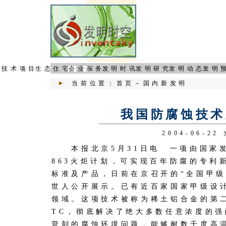
页
技术项目
生态住宅
企业服务
发明时讯
发明研究
发明动态
发明
当前位置：
首页
－
国内新发明
我国防腐蚀技术
2004-06-2
本报北京5月31日电 一项由国家发
863火炬计划，可实现百年防腐的专利
标准及产品，日前在京召开的“全国甲级
世人公开展示。已有近百家国家甲级设
领域。这项技术被称为稀土铝合金的第
TC，彻底解决了绝大多数任意浓度的
苛刻的腐蚀环境问题，能够耐数千度高