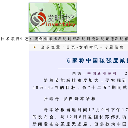
页
技术项目
生态住宅
企业服务
发明时讯
发明研究
发明动态
发明
当前位置：
首页
-
发明时讯
－
专题信息
专家称中国碳强度减
来源：
中国新能源网
2
随着节能减排难度加大，要实现到20
40%-45%的目标，仅“十二五”期间
张瑞丹 发自哥本哈根
哥本哈根当地时间12月9日下午1
闻发布会。与12月8日副团长苏伟到
新闻发布会虽座无虚席，但多数为中国