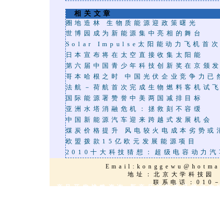
相关文章
圈地造林 生物质能源迎政策曙光
世博园成为新能源集中亮相的舞台
Solar Impulse太阳能动力飞机首
日本宣布将在太空直接收集太阳能
第六届中国青少年科技创新奖在京颁
哥本哈根之时 中国光伏企业竞争力已
法航－荷航首次完成生物燃料客机试
国际能源署赞誉中美两国减排目标
亚洲水塔消融危机：拯救刻不容缓
中国新能源汽车迎来跨越式发展机会
煤炭价格提升 风电较火电成本劣势或
欧盟拨款15亿欧元发展能源项目
2010十大科技猜想：超级电容动力
Email:
konggewu@hotma
地址：北京大学科
联系电话：010－
能源环保技术 产品开发战略咨询 新产品开发产品优化改
创新服务,技术改造,新能源,太阳能,海水淡化,三维动画
技术产品优化,欧美知名品牌授权,项目策划,国际技术转