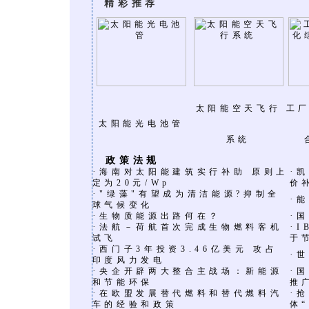
精彩推荐
太阳能空天飞行
工
太阳能光电池管
系统
政策法规
·
·
海南对太阳能建筑实行补助 原则上
凯
定为20元/Wp
价
·
"绿藻"有望成为清洁能源?抑制全
·
能
球气候变化
·
·
生物质能源出路何在？
国
·
·
法航－荷航首次完成生物燃料客机
I
试飞
于
·
西门子3年投资3.46亿美元 攻占
·
世
印度风力发电
·
·
央企开辟两大整合主战场：新能源
国
和节能环保
推
·
·
在欧盟发展替代燃料和替代燃料汽
抢
车的经验和政策
体