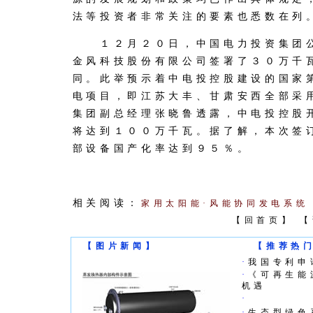
法等投资者非常关注的要素也悉数在列
１２月２０日，中国电力投资集团公
金风科技股份有限公司签署了３０万千
同。此举预示着中电投控股建设的国家
电项目，即江苏大丰、甘肃安西全部采
集团副总经理张晓鲁透露，中电投控股
将达到１００万千瓦。据了解，本次签
部设备国产化率达到９５％。
相关阅读：
家用太阳能·风能协同发电系统
【
回首页
】 【
【图片新闻】
【推荐热
·
我国专利申
·
《可再生能
机遇
·
·
生态型绿色