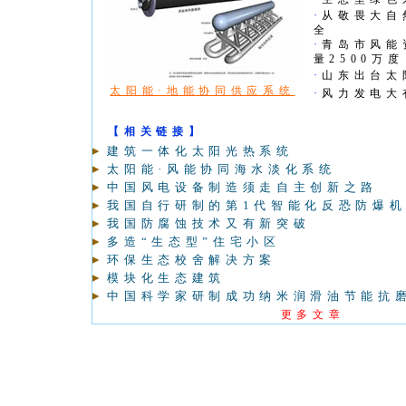
·
从敬畏大自
全
·
青岛市风能
量2500万度
·
山东出台太
太阳能·地能协同供应系统
·
风力发电大
【相关链接】
建筑一体化太阳光热系统
太阳能·风能协同海水淡化系统
中国风电设备制造须走自主创新之路
我国自行研制的第1代智能化反恐防爆
我国防腐蚀技术又有新突破
多造“生态型”住宅小区
环保生态校舍解决方案
模块化生态建筑
中国科学家研制成功纳米润滑油节能抗
更多文章