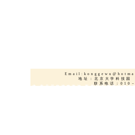
Email:
konggewu@hotma
地址：北京大学科
联系电话：010－
新能源环保技术 产品开发战略咨询 新产品开发产品优化
品创新服务,技术改造,新能源,太阳能,海水淡化,三维动
品,技术产品优化,欧美知名品牌授权,项目策划,国际技术