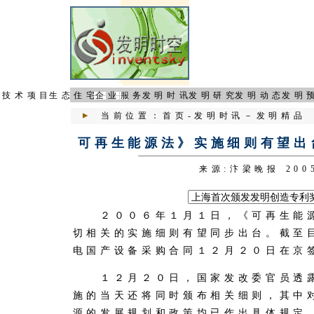
页
技术项目
生态住宅
企业服务
发明时讯
发明研究
发明动态
发明
当前位置：
首页
-
发明时讯
－
发明精品
可再生能源法》实施细则有望出
来源
:汴梁晚报
200
２００６年１月１日，《可再生能源
切相关的实施细则有望同步出台。截至
电国产设备采购合同１２月２０日在京
１２月２０日，国家发改委官员透露
施的当天还将同时颁布相关细则，其中
源的发展规划和政策均已作出具体规定