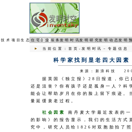
页
技术项目
生态住宅
企业服务
发明时讯
发明研究
发明动态
发明
当前位置：
首页
-
发明时讯
－
专题信息
科学家找到显老四大因素
来源：新浪科技 200
据英国《独立报》28日报道，你已
还是沮丧？你有孩子还是孤身一人？科
能会让帮助岁月在你的脸上留下痕迹。
量延缓衰老过程。
社会因素
南丹麦大学最近发表的一
的影响》的报告显示，我们的生活方式
究中，研究人员给1826对双胞胎拍了照