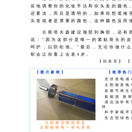
应地调整你的化妆手法和你头发的颜色
还要淡，而且是透明的，如果你想遮掩
头发或者是厚重的颜色，这种颜色反而
古斯塔夫森建议颈部到胸部，还有脖
说：“因为这部分是唯一的紧贴骨头的
呵护，以防松弛。”最后，无论你做什
郁会让你看上去老4岁。
【
回首页
】 【
【图片新闻】
【推荐热
·
光伏发电成
·
太阳能发电
·
发展可再生
·
新能源 新
·
成品油价有
持
·
科学家揭开
·
生态型绿色
太阳能光电池管及
·
太阳能热电一体化系统