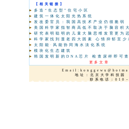
【相关链接】
多造“生态型”住宅小区
建筑一体化太阳光热系统
发改委官员：我国高技术产业仍很脆弱
美国科学家指智商高低不取决于脑容积
研究表明聪明的儿童大脑思维发育更为
科学家找到显老四大因素 心情抑郁至少
太阳能·风能协同海水淡化系统
模块化生态建筑
韩国发明新的DNA芯片 检查尿样即可
更多文章
Email:
konggewu@hotma
地址：北京大学科
联系电话：010－
新能源环保技术 产品开发战略咨询 新产品开发产品优化
品创新服务,技术改造,新能源,太阳能,海水淡化,三维动
品,技术产品优化,欧美知名品牌授权,项目策划,国际技术