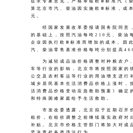
征求专家意见，严格审核欧Ⅲ标准汽（
算北京市汽、柴油因实施欧Ⅲ标准，成本
元。
经国家发展改革委报请国务院同意，
的基础上，按照汽油每吨210元、柴油
企业因执行欧Ⅲ标准而增加的成本。因
汽、柴油零售基准价格每吨分别提高460
为减轻成品油价格调整对种粮农户、
车等行业的影响，北京市将按照国家的
公交及农村客运等行业的用油增支进行
城乡居民基本生活消费品价格上涨时，
活消费品价格变动应急救助预案》确定
和特殊困难家庭给予生活救助。
市发改委透露，北京拟于近期召开价
租价，在租价调整之前继续落实政府对
补贴。北京市价格主管部门将加大对成
坚决查处各类违法行为。