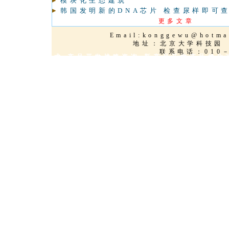
模块化生态建筑
韩国发明新的DNA芯片 检查尿样即可
更多文章
Email:
konggewu@hotma
地址：北京大学科
联系电话：010－
新能源环保技术 产品开发战略咨询 新产品开发产品优化
品创新服务,技术改造,新能源,太阳能,海水淡化,三维动
品,技术产品优化,欧美知名品牌授权,项目策划,国际技术