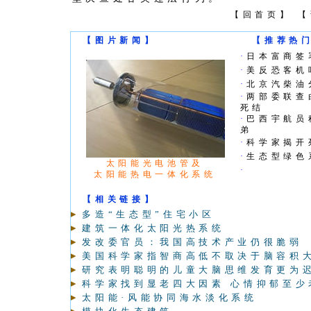
【
回首页
】 【
【图片新闻】
【推荐热
·
日本富商签
·
美反恐客机
·
北京汽柴油
·
两部委联查
死结
·
巴西宇航员
弟
·
科学家揭开
·
生态型绿色
太阳能光电池管及
·
太阳能热电一体化系统
【相关链接】
多造“生态型”住宅小区
建筑一体化太阳光热系统
发改委官员：我国高技术产业仍很脆弱
美国科学家指智商高低不取决于脑容积
研究表明聪明的儿童大脑思维发育更为
科学家找到显老四大因素 心情抑郁至少
太阳能·风能协同海水淡化系统