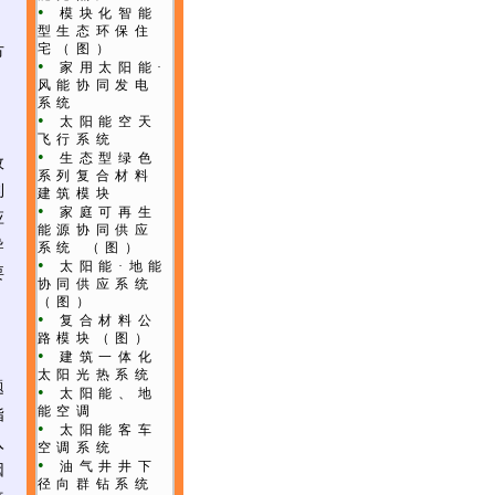
•
模块化智能
型生态环保住
宅
（图）
节
•
家用太阳能·
风能协同发电
系统
•
太阳能空天
，
飞行系统
•
生态型绿色
政
系列复合材料
利
建筑模块
•
家庭可再生
应
能源协同供应
导
系统
（图）
•
太阳能·地能
要
协同供应系统
（图）
•
复合材料公
路模块
（图）
•
建筑一体化
太阳光热系统
题
•
太阳能、地
能空调
指
•
太阳能客车
入
空调系统
•
油气井井下
因
径向群钻系统