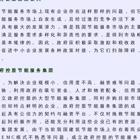
能服务市场上现有企业存在这样那样的问题，但
节能服务市场上自发生成，且经过激烈竞争存活下来
，具有极大的发展潜力，将是我国节能服务市场的主
展满足服务需求多样化和异质性的要求，是得到市场
展基本规律的。因此，政府应积极采取激励和税收政
家促进中小企业发展各种政策对接，为它们扫除障碍
大。
府控股节能服务集团
为解决企业规模小、信用度不高、融资难等问题
经验，利用政府在吸引资金、人才和物资配备、信用
成立政府控股的大型节能服务集团，同时并购目前市
，但却特点鲜明的企业。政府控股节能服务集团的成
建起具有公信力的契约与融资平台，不仅对挽救节能
场起到积极作用，还能充分利用这些企业已有的资源
助集团发展。由于当前我国建筑节能市场上存在着民
对EMC模式不熟悉等问题，成立政府控股的节能服务