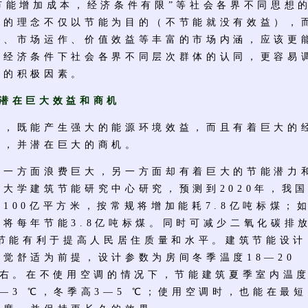
节能增加成本，经济条件有限”等社会各界不同思想
筑的理念不仅以节能为目的（不节能就没有效益），
出、市场运作、价值效益等丰富的市场内涵，应该更
场经济条件下社会各界不同层次群体的认同，更容易
能的积极因素。
能潜在巨大效益和商机
既能产生强大的能源环境效益，而且有着巨大的
益，并潜在巨大的商机。
方面浪费巨大，另一方面却有着巨大的节能潜力
大学建筑节能研究中心研究，预测到2020年，我
100亿平方米，按常规将增加能耗7.8亿吨标煤；
将每年节能3.8亿吨标煤。同时可减少二氧化碳排
筑节能有利于提高人民居住质量和水平。建筑节能设计
觉舒适为前提，设计参数为房间冬季温度18—20
左右。在不使用空调的情况下，节能建筑夏季室内温
—3 ℃，冬季高3—5 ℃；使用空调时，也能在最短