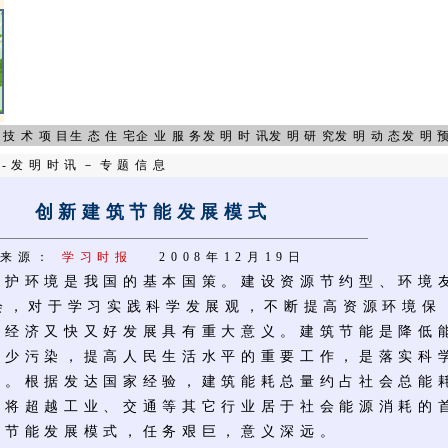
页
技术项目
生态住宅
企业服务
发明时讯
发明研究
发明动态
发明
页
-
发明时讯
－
专题信息
创新建筑节能发展模式
来源：
学习时报
2008年12月19日
环境是我国的基本国策。建设资源节约型、环境
社会，对于学习实践科学发展观，不断提高资源环境保
民经济又快又好发展具有重大意义。建筑节能是降低
减少污染，提高人民生活水平的重要工作，是落实科
动。根据发达国家经验，建筑能耗总量约占社会总能
终将超越工业、交通等其它行业居于社会能源消耗的
筑节能发展模式，任务艰巨，意义深远。