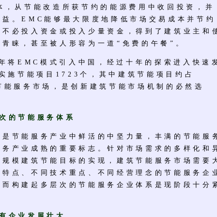
一体，从节能改造所获节约的能源费用中收回投资，并
效益。EMC能够最大限度地降低市场交易成本并节约
般不必投入资金或投入少量资金，得到了建筑业主和
和青睐，甚至被人形容为一道“免费的午餐”。
年将EMC模式引入中国，经过十年的探索进入快速
年实施节能项目1723个，其中建筑节能项目约占
筑节能服务市场，是创新建筑节能市场机制的必然选
次的节能服务体系
节能服务产业中鲜活的中坚力量，丰满的节能服
服务产业成熟的重要标志。针对市场需求的多样化和
大规模建筑节能目标的实现，建筑节能服务市场需要
同特点、不同技术重点、不同经营理念的节能服务企
因而构建起多层次的节能服务企业体系是现阶段十分
现有企业发展壮大