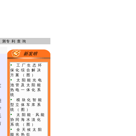
预测
专利查询
•
工厂生态环
保化综合解决
方案
（图）
•
太阳能光电
池管及太阳能
友
热电一体化系
统
•
模块化智能
能
型立体车库系
学
统
（图）
•
太阳能·风能
耗
协同海水淡化
首
系统
（图）
•
全天候太阳
能光热灶