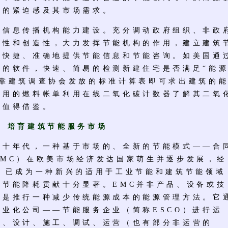
能的紧迫感及其市场需求。
息传播机构能力建设。充分调动政府组织、非政
极性和创造性，大力发挥节能机构的作用，建立建筑
，快捷、准确地提供节能信息和节能咨询。如美国通
布的软件，快速、简易的检测新建住宅是否满足“能
依靠建筑调查协会发放的标准计算表即可求出建筑的
使用的燃料帐单利用在线二氧化碳计数器了解其二氧
常值得借鉴。
 培育建筑节能服务市场
年代，一种基于市场的、全新的节能模式——合
EMC）在欧美市场经济发达国家萌生并逐步发展，经
展，已成为一种新兴的适用于工业节能和建筑节能领域
，节能降耗贡献十分显著。EMC并非产品、设备或技
而是推行一种减少传统能源成本的能源管理方法。它
业化公司——节能服务企业（简称ESCO）进行运
资、设计、施工、调试、运营（也有部分非运营的