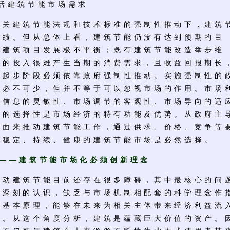
激活建筑节能市场需求
建筑节能法规和技术标准的强制性推动下，建筑
成绩。但从总体上看，建筑节能仍没有达到预期的目
屋建筑项目发展极不平衡；既有建筑节能改造举步维
能的投入很难产生当期的消费需求，且收益回报期长
的起步阶段必须依靠政府强制性推动。实施强制性的
管必不可少，但并不等于可以忽视市场的作用。市场
场信息的灵敏性、市场调节的客观性、市场导向的适
汰的选择性是市场经济的特有功能及优势。从政府主
方面来推动建筑节能工作，通过供求、价格、竞争等
立稳定、持续、健康的建筑节能市场是必然选择。
筑——建筑节能市场化必须创新理念
建筑节能目前还存在很多障碍，其中最核心的问
更深刻的认识，缺乏与市场机制相配套的科学理念作
的基本原理，能够在未来为相关主体带来经济利益流
产。从这个角度分析，建筑是蕴藏巨大价值的资产。