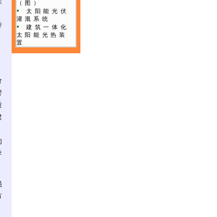
来
（图）
•
太阳能光伏
灌溉系统
带
•
建筑一体化
太阳能光热装
置
，
价
管
质
建
的
导
强
节