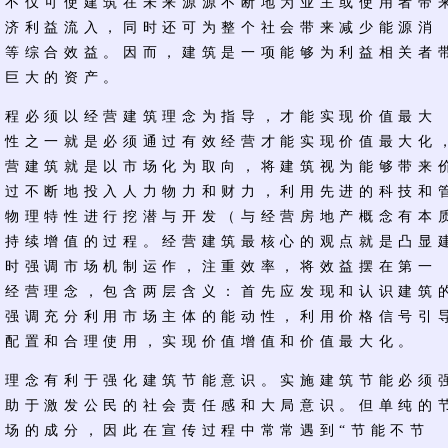
，不仅可使建筑在未来源源不断地为业主或使用者带
经济利益流入，同时还可为整个社会带来减少能源消
量等综合效益。因而，建筑是一项能够为利益相关者
值巨大的资产。
必须以经营建筑理念为指导，才能实现价值最大
特性之一就是必须通过有效经营才能实现价值最大化
经营建筑就是以市场化为取向，将建筑视为能够带来
通过不断地投入人力物力和财力，利用先进的科技和
的物理特性进行挖潜与开发（与经营房地产概念有本
值持续增值的过程。经营建筑最核心的观点就是凸显
同时强调市场机制运作，注重效率，将效益摆在第一
立经营理念，包含两层含义：首先应发现和认识建筑
，强调充分利用市场主体的能动性，利用价格信号引
化配置和合理使用，实现价值增值和价值最大化。
念有利于强化建筑节能意识。实施建筑节能必须
有助于激发公民的社会责任感和大局意识。但单纯的
市场的成分，因此在宣传过程中常常遇到“节能不节