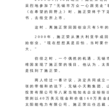
采烈地参加了“无锡市万众一心跟党走”
《在希望的田野上》时，施正荣终于下
书，去纽交所上市。
这时，离施正荣回国创业只有5年的
2000年，施正荣从澳大利亚学成回
始创业。“现在想想真是后怕，当时要
大。”
彷徨之时，一个偶然的机遇，无锡市
维国发现了施正荣的项目。他认为，太
是找到了施正荣。
两人经过一番计议，决定共同成立一
张的带领和劝说下，无锡小天鹅集团、
投资有限公司等八家当地知名企业纷纷出
荣则以40万美元现金和价值160万美
太阳能电力有限公司。施正荣出任总裁