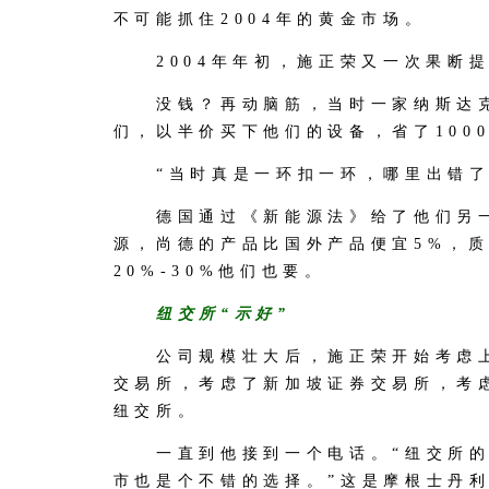
不可能抓住2004年的黄金市场。
2004年年初，施正荣又一次果断提
没钱？再动脑筋，当时一家纳斯达克
们，以半价买下他们的设备，省了100
“当时真是一环扣一环，哪里出错了
德国通过《新能源法》给了他们另一
源，尚德的产品比国外产品便宜5%，
20%-30%他们也要。
纽交所“示好”
公司规模壮大后，施正荣开始考虑上
交易所，考虑了新加坡证券交易所，考
纽交所。
一直到他接到一个电话。“纽交所的
市也是个不错的选择。”这是摩根士丹利的