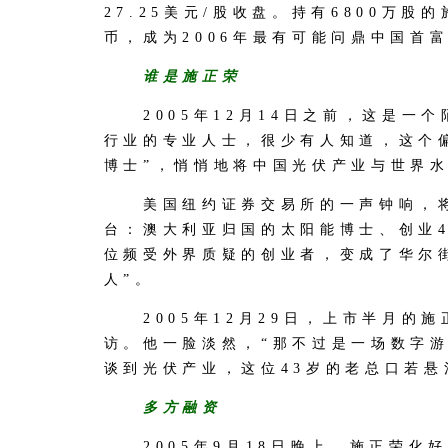
27.25美元/股收盘。持有6800万股
币，成为2006年最有可能问鼎中国首
谁是施正荣
2005年12月14日之前，这是一个
行业的专业人士，很少有人知道，这个
博士”，悄悄地将中国光伏产业与世界水
美国纽约证券交易所的一声钟响，将
台：澳大利亚归国的太阳能博士、创业
位频受外界质疑的创业者，变成了华尔
人”。
2005年12月29日，上市半月的施
访。他一脸淡然，“那不过是一场数字
谈到光伏产业，这位43岁的老总口若悬
多方融资
2005年9月18日晚上，施正荣化好