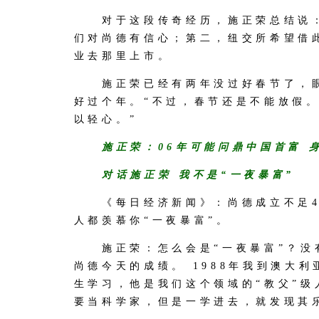
对于这段传奇经历，施正荣总结说：
们对尚德有信心；第二，纽交所希望借
业去那里上市。
施正荣已经有两年没过好春节了，眼
好过个年。“不过，春节还是不能放假
以轻心。”
施正荣：06年可能问鼎中国首富 
对话施正荣 我不是“一夜暴富”
《每日经济新闻》：尚德成立不足4
人都羡慕你“一夜暴富”。
施正荣：怎么会是“一夜暴富”？没有
尚德今天的成绩。 1988年我到澳大
生学习，他是我们这个领域的“教父”
要当科学家，但是一学进去，就发现其