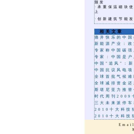
颁发
·
承重保温砌块使
上
·
创新建筑节能
相关文章
痛并快乐的中国
新能源产业：政
专家称中国碳强
专家：中国是户
中国"追风"：
中国抗议风电项
全球首批气候难
全球减排资金还
斯堪尼亚力推替
时代周刊200
三大未来派停车
2010十大科
2010十大科
Emai