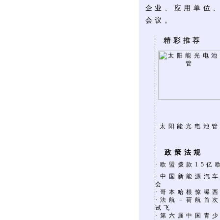
企业、应用单位
会议。
精彩推荐
太阳能光电池
政策法规
·
欧盟拨款15亿
·
中国新能源汽
会
·
哥本哈根惊曝
·
法航－荷航首
试飞
·
第六届中国青