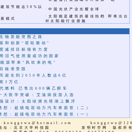
建筑节能达50%以
·
中国光伏产业光耀全球
·
太阳能是建筑的最佳拍档 即将出台
发展模式
对太阳能行业措施
生物质能突围之路
策和创新“双轮驱动”
度减排目标很有力度
用沼气使用最成功的国家
新能源带来“风吹来的电”
目核准受阻
民诞生到2050年人数达6亿
差3万亿
代燃料 已售出600辆乙醇车
9十大医学突破：艾滋病疫苗入选
场设计：太阳绿洲光塔湖上飘浮
技猜想：超级电容动力汽车将面世（二）
技猜想：超级电容动力汽车将面世（一）
l:
konggewu@hotmail.com
konggewu@12
地址：北京大学科技园 发明时空网 版权所