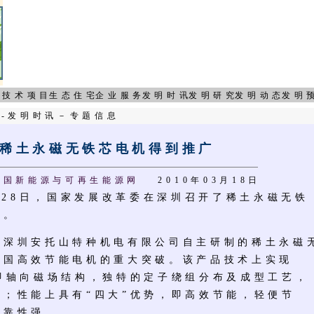
页
技术项目
生态住宅
企业服务
发明时讯
发明研究
发明动态
发明
页
-
发明时讯
－
专题信息
稀土永磁无铁芯电机得到推广
中国新能源与可再生能源网
2010年03月18日
月28日，国家发展改革委在深圳召开了稀土永磁无铁
会。
圳安托山特种机电有限公司自主研制的稀土永磁
我国高效节能电机的重大突破。该产品技术上实现
，即轴向磁场结构，独特的定子绕组分布及成型工艺，
化；性能上具有“四大”优势，即高效节能，轻便节
可靠性强。