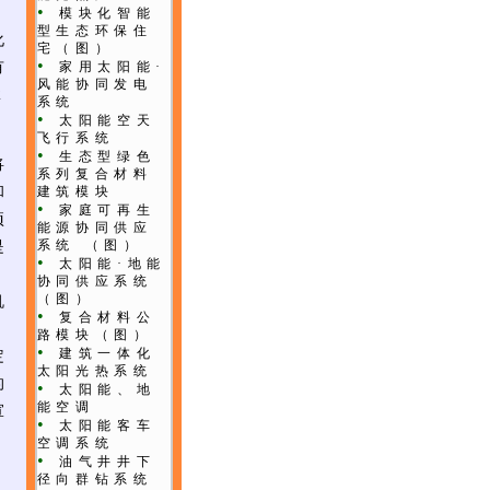
•
模块化智能
型生态环保住
化
宅
（图）
•
有
家用太阳能·
风能协同发电
2
系统
•
太阳能空天
飞行系统
•
生态型绿色
将
系列复合材料
和
建筑模块
•
家庭可再生
项
能源协同供应
系统
（图）
是
•
太阳能·地能
协同供应系统
（图）
机
•
复合材料公
路模块
（图）
•
建筑一体化
定
太阳光热系统
的
•
太阳能、地
能空调
宣
•
太阳能客车
空调系统
•
油气井井下
径向群钻系统