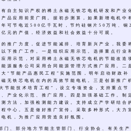
自主知识产权的稀土永磁无铁芯电机研发和产业
，产品应用前景广阔。据初步测算，如果新增电机中
年可节电近500亿千瓦时，节约硅钢片50万吨、铜
百亿元的产值，经济效益和社会效益十分可观。
推广力度，促进节能减排、培育新兴产业，我委
好以下推广工作。一是组织应用示范。选择重点行业
广应用示范，对采用稀土永磁无铁芯电机的节能改造
励能源服务公司采用合同能源管理方式推广应用。二
扩大“节能产品惠民工程”实施范围，明年启动财政补
永磁无铁芯电机在内的高效节能电机。三是创新推广
重大节能技术培育工程”，设立专项资金，支持重点节
制、产业化示范、推广应用。四是加强基础工作。制
检测方法，加强检测能力建设。支持成立产学研结合
工程中心。五是做好推广宣传。采取多种形式，大力
芯电机，为推广应用营造良好氛围。
、部分地方节能主管部门、行业协会、有关生产