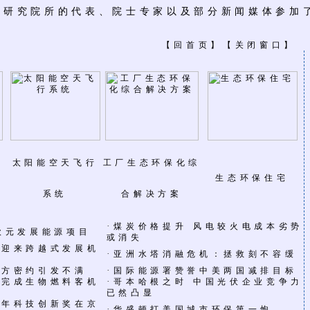
、研究院所的代表、院士专家以及部分新闻媒体参加
【
回首页
】【
关闭窗口
太阳能空天飞行
工厂生态环保化综
管
生态环保住宅
系统
合解决方案
·
煤炭价格提升 风电较火电成本劣势
欧元发展能源项目
或消失
车迎来跨越式发展机
·
亚洲水塔消融危机：拯救刻不容缓
·
西方密约引发不满
国际能源署赞誉中美两国减排目标
·
次完成生物燃料客机
哥本哈根之时 中国光伏企业竞争力
已然凸显
少年科技创新奖在京
·
华盛顿打美国城市环保第一炮