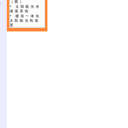
（图）
了
•
太阳能光伏
灌溉系统
•
建筑一体化
】
太阳能光热装
置