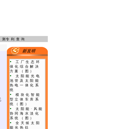
预测
专利查询
•
工厂生态环
保化综合解决
方案
（图）
•
太阳能光电
池管及太阳能
热电一体化系
统
•
模块化智能
无
型立体车库系
统
（图）
•
太阳能·风能
协同海水淡化
系统
（图）
•
全天候太阳
能光热灶