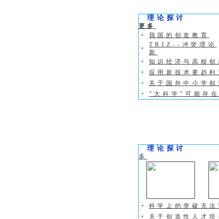
理论
更多
•
我国的创造教育
TRIZ--冲突理论
•
新
•
知识经济与高校创
•
应用新技术要趋利
•
关于国外中小学创
•
“大科学”可能存
理论探讨
多
•
科学上的突破无法
•
关于创造性人才培